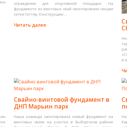
ина
ограждение для спортивной площадки. На
фундаменте из винтовых свай смонтировали секции
сетки Гиттер. Конструкцию ...
С
Читать далее
С
Но
те
ра
«С
в г
Чи
Свайно-винтовой фундамент в
С
ДНП Марьин парк
п
кин
Наша команда смонтировала новый фундамент на
На
тке
винтовых сваях на участке в Выборгском районе
Ки