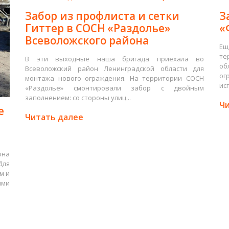
Забор из профлиста и сетки
З
Гиттер в СОСН «Раздолье»
«
Всеволожского района
Ещ
те
В эти выходные наша бригада приехала во
об
Всеволожский район Ленинградской области для
ог
монтажа нового ограждения. На территории СОСН
ис
«Раздолье» смонтировали забор с двойным
заполнением: со стороны улиц...
Чи
е
Читать далее
она
Для
м и
ими