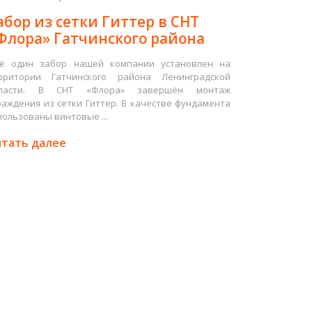
абор из сетки Гиттер в СНТ
Флора» Гатчинского района
ё один забор нашей компании установлен на
рритории Гатчинского района Ленинградской
ласти. В СНТ «Флора» завершён монтаж
раждения из сетки Гиттер. В качестве фундамента
пользованы винтовые ...
тать далее