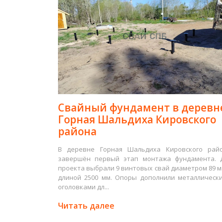
Свайный фундамент в деревн
Горная Шальдиха Кировского
района
В деревне Горная Шальдиха Кировского рай
завершён первый этап монтажа фундамента. 
проекта выбрали 9 винтовых свай диаметром 89 м
длиной 2500 мм. Опоры дополнили металлическ
оголовками дл...
Читать далее