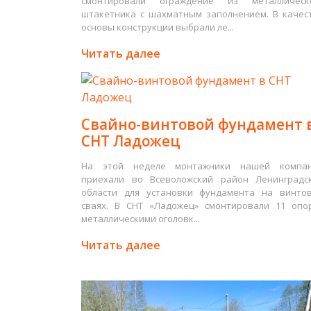
смонтировали ограждение из металлическ
штакетника с шахматным заполнением. В качес
основы конструкции выбрали ле...
Читать далее
Свайно-винтовой фундамент 
СНТ Ладожец
На этой неделе монтажники нашей компа
приехали во Всеволожский район Ленинградс
области для установки фундамента на винто
сваях. В СНТ «Ладожец» смонтировали 11 опо
металлическими оголовк...
Читать далее