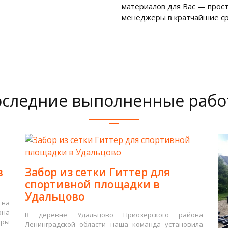
материалов для Вас — прост
менеджеры в кратчайшие ср
следние выполненные раб
в
Забор из сетки Гиттер для
спортивной площадки в
Удальцово
 на
она
В деревне Удальцово Приозерского района
оры
Ленинградской области наша команда установила