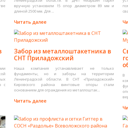
ого
Ленинградской области. В ДНП «Марьин парк»
ус
тве
вручную установили 15 опор диаметром 89 мм и
по
длиной 2500 мм. Для ...
св
Читать далее
Чи
в
Забор из металлоштакетника в
С
СНТ Приладожский
г
о
нии
Наша компания устанавливает не только
кой
фундаменты, но и заборы на территории
В 
вых
Ленинградской области. В СНТ «Приладожский»
ко
р с
Кировского района винтовые опоры стали
фу
основанием для ограждения из металлоштак...
оп
ве
Читать далее
Чи