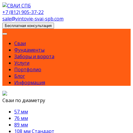
Skip
to
+7 (812) 905-37-22
content
sale@vintovie-svai-spb.com
Бесплатная консультация
Сваи
Фундаменты
Заборы и ворота
Услуги
Портфолио
Блог
Информация
Сваи по диаметру
57 мм
76 мм
89 мм
108 мм Стандарт