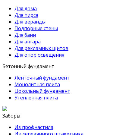
Для дома
Для пирса
Для веранды
Подпорные стены
Для бани
Для ангара
Для рекламных щитов
Для опор освещения
Бетонный фундамент
Ленточный фундамент
Монолитная плита
Цокольный фундамент
Утепленная плита
Заборы
Из профнастила
Из деревянного штакетника