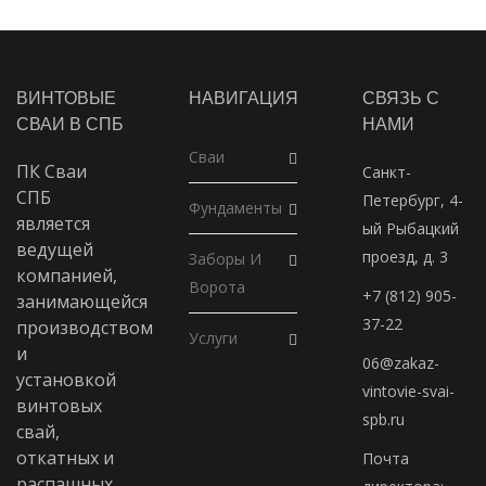
ВИНТОВЫЕ
НАВИГАЦИЯ
СВЯЗЬ С
СВАИ В СПБ
НАМИ
Сваи
ПК Сваи
Санкт-
СПБ
Петербург, 4-
Фундаменты
является
ый Рыбацкий
ведущей
проезд, д. 3
Заборы И
компанией,
Ворота
+7 (812) 905-
занимающейся
37-22
производством
Услуги
и
06@zakaz-
установкой
vintovie-svai-
винтовых
spb.ru
свай,
откатных и
Почта
распашных