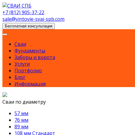
Skip
to
+7 (812) 905-37-22
content
sale@vintovie-svai-spb.com
Бесплатная консультация
Сваи
Фундаменты
Заборы и ворота
Услуги
Портфолио
Блог
Информация
Сваи по диаметру
57 мм
76 мм
89 мм
108 мм Стандарт