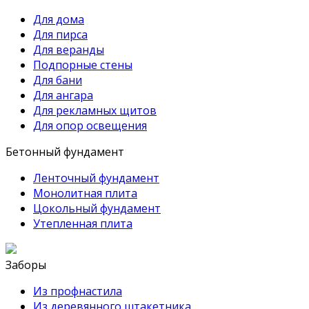
Для дома
Для пирса
Для веранды
Подпорные стены
Для бани
Для ангара
Для рекламных щитов
Для опор освещения
Бетонный фундамент
Ленточный фундамент
Монолитная плита
Цокольный фундамент
Утепленная плита
Заборы
Из профнастила
Из деревянного штакетника