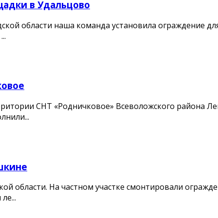
щадки в Удальцово
ской области наша команда установила ограждение дл
..
ковое
ритории СНТ «Родничковое» Всеволожского района Лени
нили...
шкине
кой области. На частном участке смонтировали огражд
е...