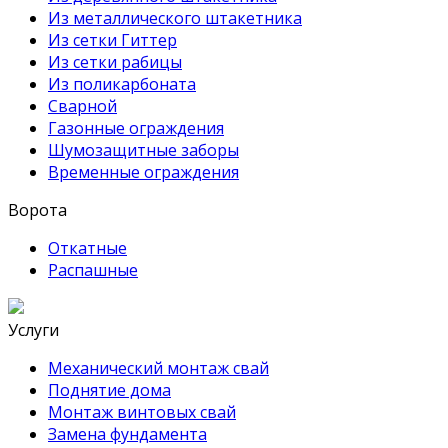
Из металлического штакетника
Из сетки Гиттер
Из сетки рабицы
Из поликарбоната
Сварной
Газонные ограждения
Шумозащитные заборы
Временные ограждения
Ворота
Откатные
Распашные
Услуги
Механический монтаж свай
Поднятие дома
Монтаж винтовых свай
Замена фундамента