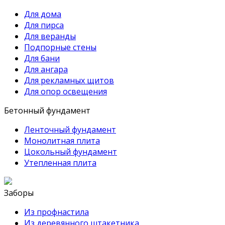
Для дома
Для пирса
Для веранды
Подпорные стены
Для бани
Для ангара
Для рекламных щитов
Для опор освещения
Бетонный фундамент
Ленточный фундамент
Монолитная плита
Цокольный фундамент
Утепленная плита
Заборы
Из профнастила
Из деревянного штакетника