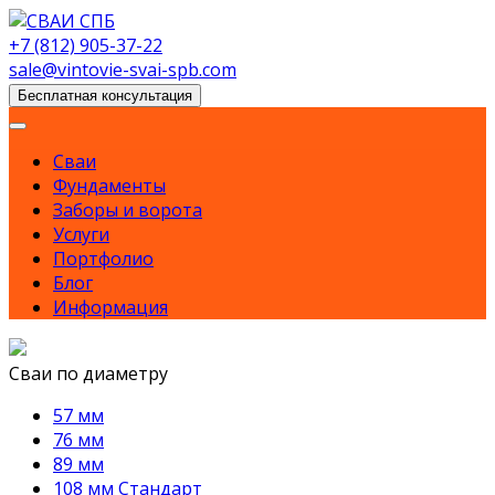
Skip
to
+7 (812) 905-37-22
content
sale@vintovie-svai-spb.com
Бесплатная консультация
Сваи
Фундаменты
Заборы и ворота
Услуги
Портфолио
Блог
Информация
Сваи по диаметру
57 мм
76 мм
89 мм
108 мм Стандарт