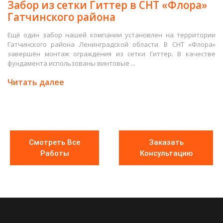
Забор из сетки Гиттер в СНТ «Флора»
Гатчинского района
Ещё один забор нашей компании установлен на территории
Гатчинского района Ленинградской области. В СНТ «Флора»
завершён монтаж ограждения из сетки Гиттер. В качестве
фундамента использованы винтовые ...
Читать далее
Смотреть Все
Заказать
Работы
Консультацию