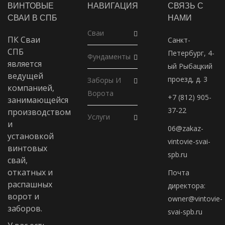
ВИНТОВЫЕ
НАВИГАЦИЯ
СВЯЗЬ С
СВАИ В СПБ
НАМИ
Сваи
ПК Сваи
Санкт-
СПБ
Петербург, 4-
Фундаменты
является
ый Рыбацкий
ведущей
проезд, д. 3
Заборы И
компанией,
Ворота
+7 (812) 905-
занимающейся
37-22
производством
Услуги
и
06@zakaz-
установкой
vintovie-svai-
винтовых
spb.ru
свай,
откатных и
Почта
распашных
директора:
ворот и
owner@vintovie-
заборов.
svai-spb.ru