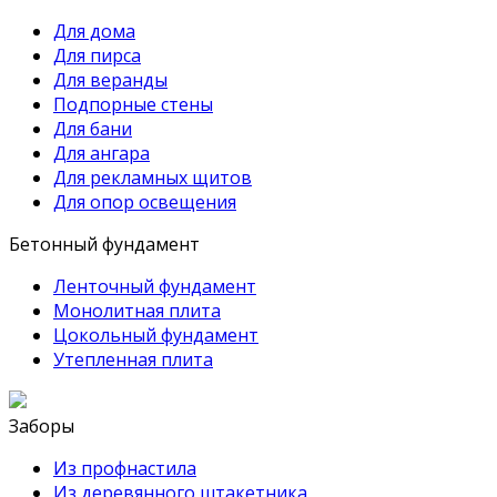
Для дома
Для пирса
Для веранды
Подпорные стены
Для бани
Для ангара
Для рекламных щитов
Для опор освещения
Бетонный фундамент
Ленточный фундамент
Монолитная плита
Цокольный фундамент
Утепленная плита
Заборы
Из профнастила
Из деревянного штакетника