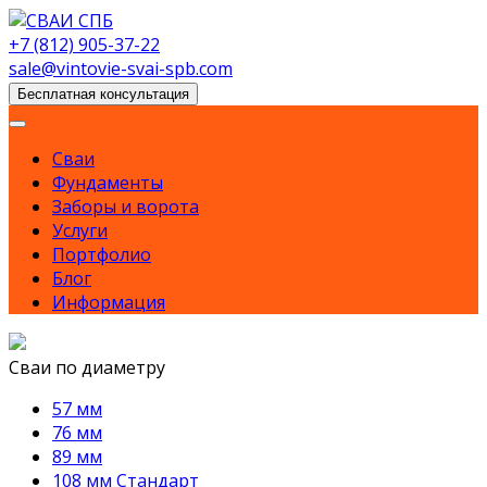
Skip
to
+7 (812) 905-37-22
content
sale@vintovie-svai-spb.com
Бесплатная консультация
Сваи
Фундаменты
Заборы и ворота
Услуги
Портфолио
Блог
Информация
Сваи по диаметру
57 мм
76 мм
89 мм
108 мм Стандарт