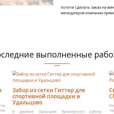
Хотите сделать заказ на ви
менеджеров компании прямо 
следние выполненные раб
в
Забор из сетки Гиттер для
С
спортивной площадки в
С
Удальцово
 на
Но
она
те
В деревне Удальцово Приозерского района