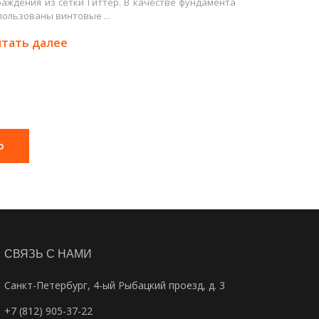
раждения из сетки Гиттер. В качестве фундамента
пользованы винтовые ...
тать далее
ю
СВЯЗЬ С НАМИ
Санкт-Петербург, 4-ый Рыбацкий проезд, д. 3
+7 (812) 905-37-22