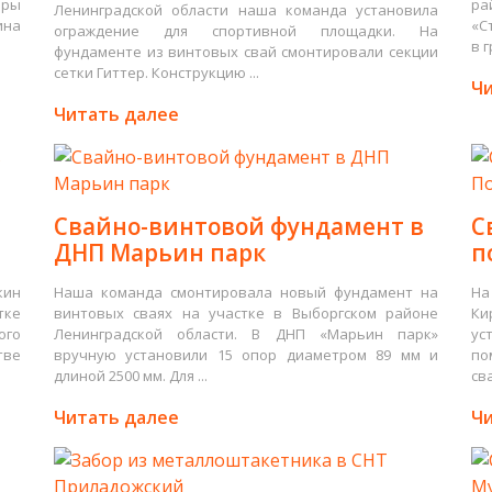
оры
ра
Ленинградской области наша команда установила
ина
«С
ограждение для спортивной площадки. На
в г
фундаменте из винтовых свай смонтировали секции
сетки Гиттер. Конструкцию ...
Чи
Читать далее
Свайно-винтовой фундамент в
С
ДНП Марьин парк
п
кин
Наша команда смонтировала новый фундамент на
На
тке
винтовых сваях на участке в Выборгском районе
Ки
ого
Ленинградской области. В ДНП «Марьин парк»
ус
тве
вручную установили 15 опор диаметром 89 мм и
по
длиной 2500 мм. Для ...
св
Читать далее
Чи