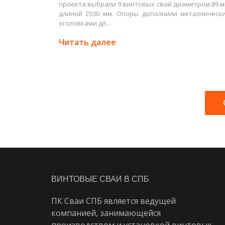
проекта выбрали 9 винтовых свай диаметром 89 м
длиной 2500 мм. Опоры дополнили металлическ
оголовками дл...
Читать далее
ВИНТОВЫЕ СВАИ В СПБ
ПК Сваи СПБ является ведущей
компанией, занимающейся