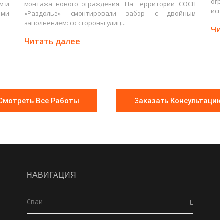
ог
м и
монтажа нового ограждения. На территории СОСН
ис
ими
«Раздолье» смонтировали забор с двойным
заполнением: со стороны улиц...
Чи
Читать далее
Смотреть Все Работы
Заказать Консультаци
НАВИГАЦИЯ
Сваи