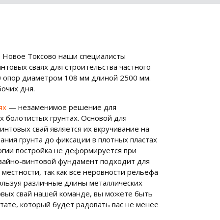
е Новое Токсово наши специалисты
нтовых сваях для строительства частного
0 опор диаметром 108 мм длиной 2500 мм.
бочих дня.
ях
— незаменимое решение для
х болотистых грунтах. Основой для
интовых свай является их вкручивание на
ания грунта до фиксации в плотных пластах
логии постройка не деформируется при
Свайно-винтовой фундамент подходит для
 местности, так как все неровности рельефа
ользуя различные длины металлических
овых свай нашей команде, вы можете быть
тате, который будет радовать вас не менее