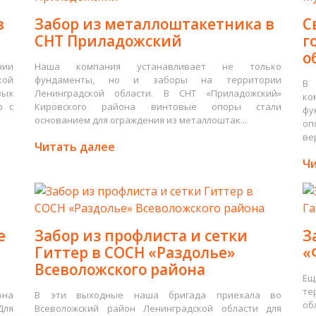
в
Забор из металлоштакетника в
С
СНТ Приладожский
г
о
нии
Наша компания устанавливает не только
кой
фундаменты, но и заборы на территории
В 
вых
Ленинградской области. В СНТ «Приладожский»
ко
р с
Кировского района винтовые опоры стали
фу
основанием для ограждения из металлоштак...
оп
ве
Читать далее
Чи
е
Забор из профлиста и сетки
З
Гиттер в СОСН «Раздолье»
«
Всеволожского района
Ещ
те
она
В эти выходные наша бригада приехала во
об
Для
Всеволожский район Ленинградской области для