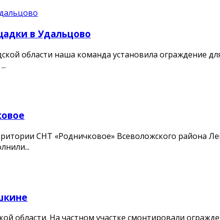
щадки в Удальцово
ской области наша команда установила ограждение дл
..
ковое
ритории СНТ «Родничковое» Всеволожского района Лени
нили...
шкине
кой области. На частном участке смонтировали огражд