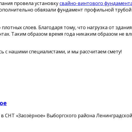
пания провела установку
свайно-винтового фундамент
Дополнительно обвязали фундамент профильной трубой 
плотных слоев. Благодаря тому, что нагрузка от здания
унтах. Таким образом время года никаким образом не в
ь с нашими специалистами, и мы рассчитаем смету!
ное
е в СНТ «Заозёрное» Выборгского района Ленинградско