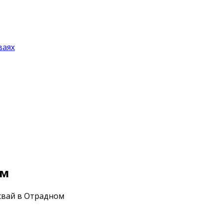
ваях
ом
свай в Отрадном