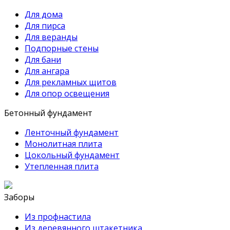
Для дома
Для пирса
Для веранды
Подпорные стены
Для бани
Для ангара
Для рекламных щитов
Для опор освещения
Бетонный фундамент
Ленточный фундамент
Монолитная плита
Цокольный фундамент
Утепленная плита
Заборы
Из профнастила
Из деревянного штакетника