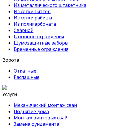
Из металлического штакетника
Из сетки Гиттер
Из сетки рабицы
Из поликарбоната
Сварной
Газонные ограждения
Шумозащитные заборы
Временные ограждения
Ворота
Откатные
Распашные
Услуги
Механический монтаж свай
Поднятие дома
Монтаж винтовых свай
Замена фундамента