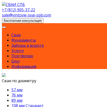
Skip
to
+7 (812) 905-37-22
content
sale@vintovie-svai-spb.com
Бесплатная консультация
Сваи
Фундаменты
Заборы и ворота
Услуги
Портфолио
Блог
Информация
Сваи по диаметру
57 мм
76 мм
89 мм
108 мм Стандарт