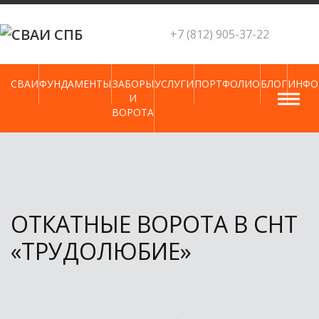
Skip
to
+7 (812) 905-37-22
content
СВАИ
ФУНДАМЕНТЫ
ЗАБОРЫ
УСЛУГИ
ПОРТФОЛИО
БЛОГ
ИНФО
И
ВОРОТА
ОТКАТНЫЕ ВОРОТА В СНТ
«ТРУДОЛЮБИЕ»