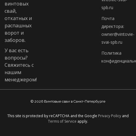
винтовых
spb.ru
свай,
откатных и
Почта
распашных
директора:
ворот и
owner@vintovie-
заборов.
svai-spb.ru
У вас есть
Политика
вопросы?
конфиденциальн
Свяжитесь с
нашим
менеджером!
© 2026 Винтовые сваи в Санкт-Петербурге
This site is protected by reCAPTCHA and the Google
Privacy Policy
and
Terms of Service
apply.