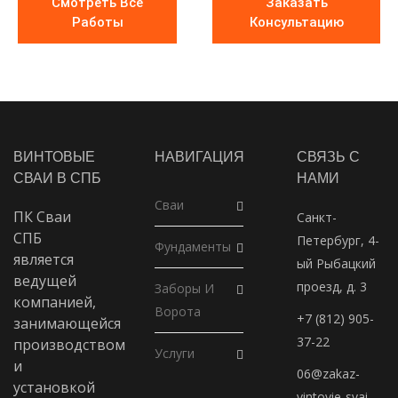
Смотреть Все
Заказать
Работы
Консультацию
ВИНТОВЫЕ
НАВИГАЦИЯ
СВЯЗЬ С
СВАИ В СПБ
НАМИ
Сваи
ПК Сваи
Санкт-
СПБ
Петербург, 4-
Фундаменты
является
ый Рыбацкий
ведущей
проезд, д. 3
Заборы И
компанией,
Ворота
+7 (812) 905-
занимающейся
37-22
производством
Услуги
и
06@zakaz-
установкой
vintovie-svai-