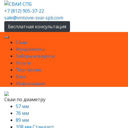
Skip
to
+7 (812) 905-37-22
content
sale@vintovie-svai-spb.com
Бесплатная консультация
Сваи
Фундаменты
Заборы и ворота
Услуги
Портфолио
Блог
Информация
Сваи по диаметру
57 мм
76 мм
89 мм
108 мм Стандарт