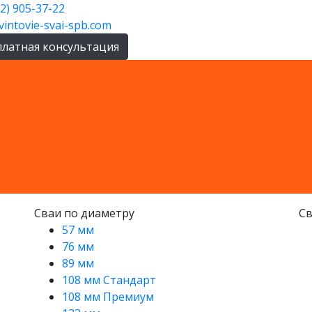
12) 905-37-22
vintovie-svai-spb.com
платная консультация
Сваи по диаметру
Св
57 мм
76 мм
89 мм
108 мм Стандарт
108 мм Премиум