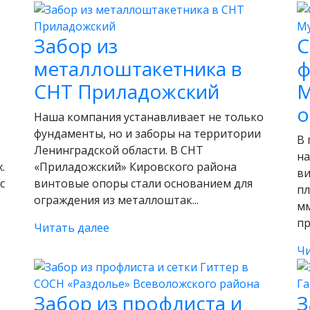
Забор из
С
металлоштакетника в
ф
СНТ Приладожский
М
о
Наша компания устанавливает не только
фундаменты, но и заборы на территории
В 
Ленинградской области. В СНТ
на
.
«Приладожский» Кировского района
ви
с
винтовые опоры стали основанием для
пл
ограждения из металлоштак...
мм
пр
Читать далее
Чи
Забор из профлиста и
З