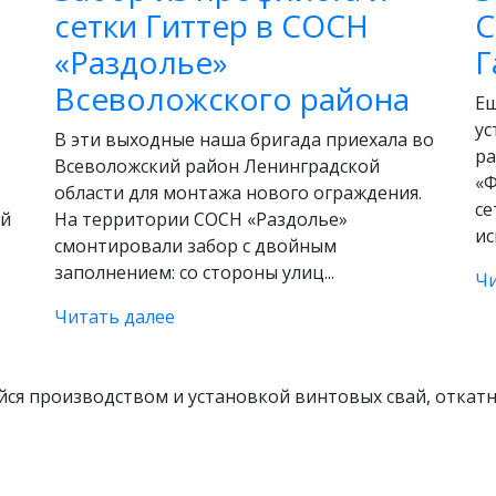
сетки Гиттер в СОСН
С
«Раздолье»
Г
Всеволожского района
Ещ
ус
В эти выходные наша бригада приехала во
ра
Всеволожский район Ленинградской
«Ф
области для монтажа нового ограждения.
се
ой
На территории СОСН «Раздолье»
ис
смонтировали забор с двойным
заполнением: со стороны улиц...
Чи
Читать далее
ся производством и установкой винтовых свай, откатн