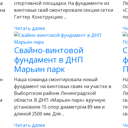
па
спортивной площадки. На фундаменте из
Ле
ина
винтовых свай смонтировали секции сетки
«С
Гиттер. Конструкцию ...
по
Читать далее
Чи
Свайно-винтовой
С
фундамент в ДНП
ф
Марьин парк
П
ин
Наша команда смонтировала новый
На
фундамент на винтовых сваях на участке в
Ос
Выборгском районе Ленинградской
Ле
м
области. В ДНП «Марьин парк» вручную
св
установили 15 опор диаметром 89 мм и
те
длиной 2500 мм. Для ...
св
Читать далее
Чи