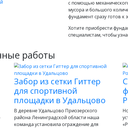
с помощью механического
мусора и большого колич
фундамент сразу готов к 
Хотите приобрести фунда
специалистам, чтобы узна
нные работы
Забор из сетки Гиттер
С
для спортивной
ф
площадки в Удальцово
Р
В деревне Удальцово Приозерского
Но
»
района Ленинградской области наша
ус
команда установила ограждение для
«Р