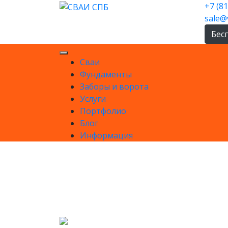
Skip
+7 (8
to
sale@
content
Бес
Сваи
Фундаменты
Заборы и ворота
Услуги
Портфолио
Блог
Информация