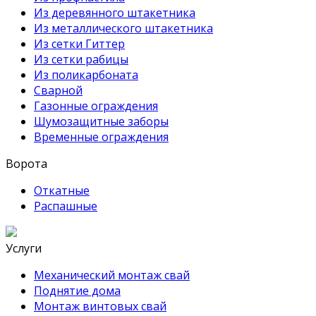
Из деревянного штакетника
Из металлического штакетника
Из сетки Гиттер
Из сетки рабицы
Из поликарбоната
Сварной
Газонные ограждения
Шумозащитные заборы
Временные ограждения
Ворота
Откатные
Распашные
Услуги
Механический монтаж свай
Поднятие дома
Монтаж винтовых свай