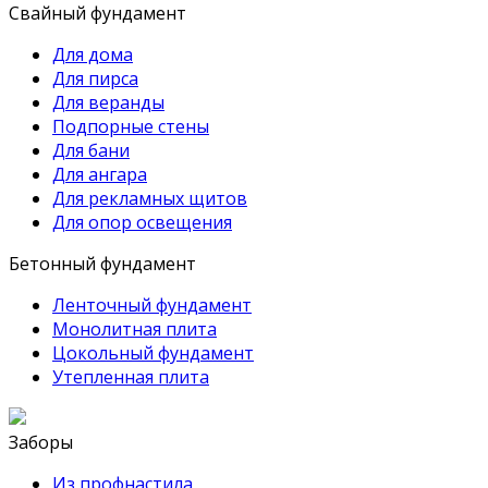
Свайный фундамент
Для дома
Для пирса
Для веранды
Подпорные стены
Для бани
Для ангара
Для рекламных щитов
Для опор освещения
Бетонный фундамент
Ленточный фундамент
Монолитная плита
Цокольный фундамент
Утепленная плита
Заборы
Из профнастила