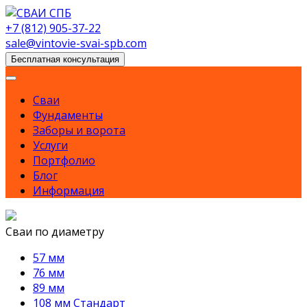
Skip
to
+7 (812) 905-37-22
content
sale@vintovie-svai-spb.com
Бесплатная консультация
Сваи
Фундаменты
Заборы и ворота
Услуги
Портфолио
Блог
Информация
Сваи по диаметру
57 мм
76 мм
89 мм
108 мм Стандарт