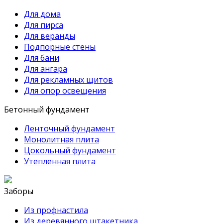
Для дома
Для пирса
Для веранды
Подпорные стены
Для бани
Для ангара
Для рекламных щитов
Для опор освещения
Бетонный фундамент
Ленточный фундамент
Монолитная плита
Цокольный фундамент
Утепленная плита
Заборы
Из профнастила
Из деревянного штакетника