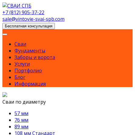
Skip
to
+7 (812) 905-37-22
content
sale@vintovie-svai-spb.com
Бесплатная консультация
Сваи
Фундаменты
Заборы и ворота
Услуги
Портфолио
Блог
Информация
Сваи по диаметру
57 мм
76 мм
89 мм
108 мм Стандарт