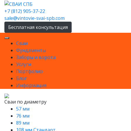
Skip
to
+7 (812) 905-37-22
content
sale@vintovie-svai-spb.com
Бесплатная консультация
Сваи
Фундаменты
Заборы и ворота
Услуги
Портфолио
Блог
Информация
Сваи по диаметру
57 мм
76 мм
89 мм
108 мм Стандарт