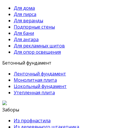
Для дома
Для пирса
Для веранды
Подпорные стены
Для бани
Для ангара
Для рекламных щитов
Для опор освещения
Бетонный фундамент
Ленточный фундамент
Монолитная плита
Цокольный фундамент
Утепленная плита
Заборы
Из профнастила
Из деревянного штакетника