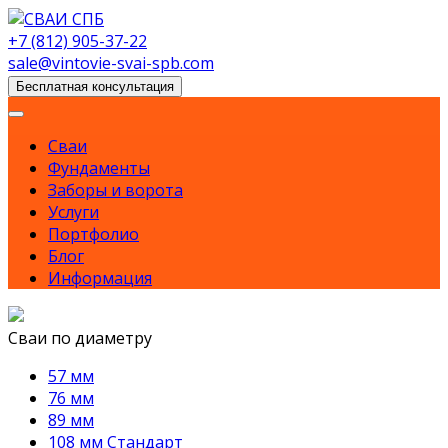
Skip
to
+7 (812) 905-37-22
content
sale@vintovie-svai-spb.com
Бесплатная консультация
Сваи
Фундаменты
Заборы и ворота
Услуги
Портфолио
Блог
Информация
Сваи по диаметру
57 мм
76 мм
89 мм
108 мм Стандарт