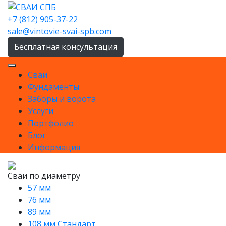
Skip
to
+7 (812) 905-37-22
content
sale@vintovie-svai-spb.com
Бесплатная консультация
Сваи
Фундаменты
Заборы и ворота
Услуги
Портфолио
Блог
Информация
Сваи по диаметру
57 мм
76 мм
89 мм
108 мм Стандарт