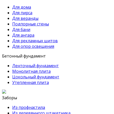
Для дома
Для пирса
Для веранды
Подпорные стены
Для бани
Для ангара
Для рекламных щитов
Для опор освещения
Бетонный фундамент
Ленточный фундамент
Монолитная плита
Цокольный фундамент
Утепленная плита
Заборы
Из профнастила
Из деревянного штакетника