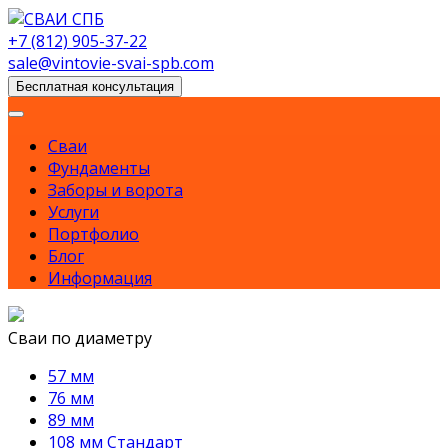
Skip
to
+7 (812) 905-37-22
content
sale@vintovie-svai-spb.com
Бесплатная консультация
Сваи
Фундаменты
Заборы и ворота
Услуги
Портфолио
Блог
Информация
Сваи по диаметру
57 мм
76 мм
89 мм
108 мм Стандарт