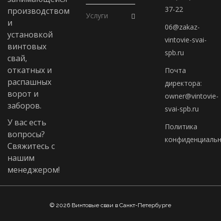
37-22
производством
Услуги
и
06@zakaz-
установкой
vintovie-svai-
винтовых
spb.ru
свай,
откатных и
Почта
распашных
директора:
ворот и
owner@vintovie-
заборов.
svai-spb.ru
У вас есть
Политика
вопросы?
конфиденциальн
Свяжитесь с
нашим
менеджером!
© 2026 Винтовые сваи в Санкт-Петербурге