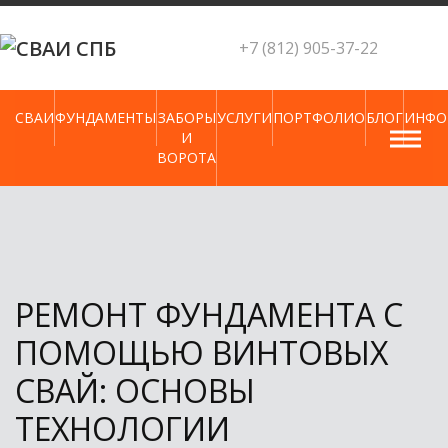
Skip
to
+7 (812) 905-37-22
content
СВАИ
ФУНДАМЕНТЫ
ЗАБОРЫ
УСЛУГИ
ПОРТФОЛИО
БЛОГ
ИНФО
И
ВОРОТА
РЕМОНТ ФУНДАМЕНТА С
ПОМОЩЬЮ ВИНТОВЫХ
СВАЙ: ОСНОВЫ
ТЕХНОЛОГИИ