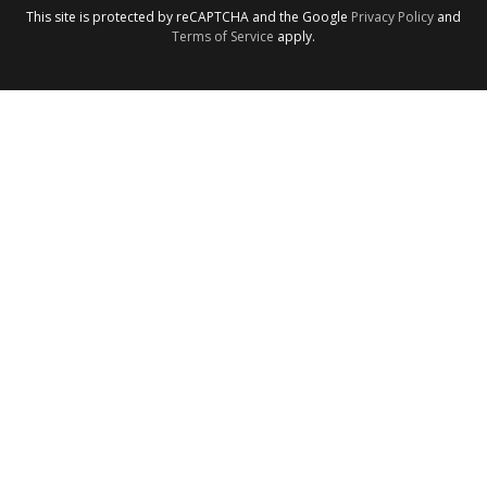
This site is protected by reCAPTCHA and the Google
Privacy Policy
and
Terms of Service
apply.