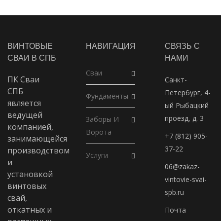
ВИНТОВЫЕ
НАВИГАЦИЯ
СВЯЗЬ С
СВАИ В СПБ
НАМИ
Сваи
ПК Сваи
Санкт-
СПБ
Петербург, 4-
Фундаменты
является
ый Рыбацкий
ведущей
проезд, д. 3
Заборы И
компанией,
Ворота
+7 (812) 905-
занимающейся
37-22
производством
Услуги
и
06@zakaz-
установкой
vintovie-svai-
винтовых
spb.ru
свай,
откатных и
Почта