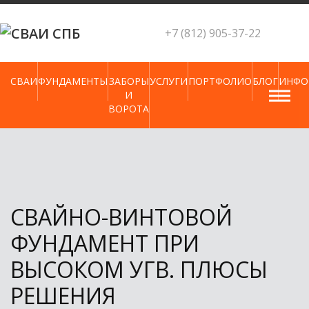
Skip
to
+7 (812) 905-37-22
content
СВАИ
ФУНДАМЕНТЫ
ЗАБОРЫ
УСЛУГИ
ПОРТФОЛИО
БЛОГ
ИНФО
И
ВОРОТА
СВАЙНО-ВИНТОВОЙ
ФУНДАМЕНТ ПРИ
ВЫСОКОМ УГВ. ПЛЮСЫ
РЕШЕНИЯ