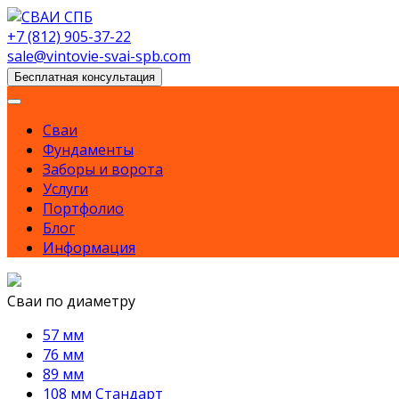
Skip
to
+7 (812) 905-37-22
content
sale@vintovie-svai-spb.com
Бесплатная консультация
Сваи
Фундаменты
Заборы и ворота
Услуги
Портфолио
Блог
Информация
Сваи по диаметру
57 мм
76 мм
89 мм
108 мм Стандарт