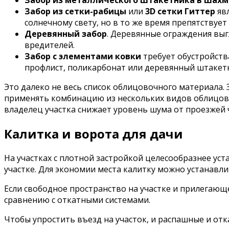
Забор из металлического штакетника в шах
Забор из сетки-рабицы
или
3D сетки Гиттер
яв
солнечному свету, но в то же время препятству
Деревянный забор
. Деревянные ограждения выг
вредителей.
Забор с элементами ковки
требует обустройств
профлист, поликарбонат или деревянный штакет
Это далеко не весь список облицовочного материала.
применять комбинацию из нескольких видов облицово
владелец участка снижает уровень шума от проезжей 
Калитка и ворота для дачи
На участках с плотной застройкой целесообразнее ус
участке. Для экономии места калитку можно устанавл
Если свободное пространство на участке и прилегающ
сравнению с откатными системами.
Чтобы упростить въезд на участок, и распашные и 