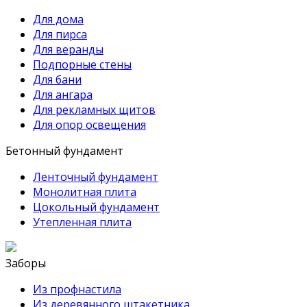
Для дома
Для пирса
Для веранды
Подпорные стены
Для бани
Для ангара
Для рекламных щитов
Для опор освещения
Бетонный фундамент
Ленточный фундамент
Монолитная плита
Цокольный фундамент
Утепленная плита
Заборы
Из профнастила
Из деревянного штакетника