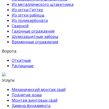
Из металлического штакетника
Из сетки Гиттер
Из сетки рабицы
Из поликарбоната
Сварной
Газонные ограждения
Шумозащитные заборы
Временные ограждения
Ворота
Откатные
Распашные
Услуги
Механический монтаж свай
Поднятие дома
Монтаж винтовых свай
Замена фундамента