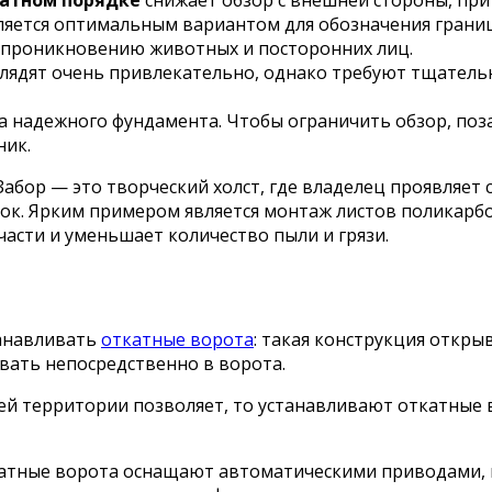
матном порядке
снижает обзор с внешней стороны, при
ляется оптимальным вариантом для обозначения границ 
ет проникновению животных и посторонних лиц.
лядят очень привлекательно, однако требуют тщатель
а надежного фундамента. Чтобы ограничить обзор, по
ник.
 Забор — это творческий холст, где владелец проявляе
к. Ярким примером является монтаж листов поликарбон
части и уменьшает количество пыли и грязи.
танавливать
откатные ворота
: такая конструкция откры
ивать непосредственно в ворота.
ей территории позволяет, то устанавливают откатные 
откатные ворота оснащают автоматическими приводами